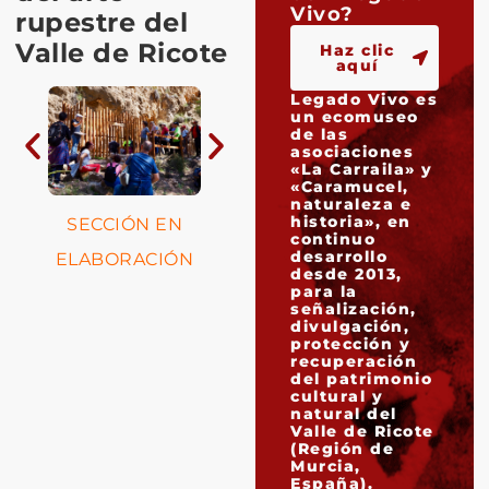
Vivo?
rupestre del
Valle de Ricote
Haz clic
aquí
Legado Vivo es
un ecomuseo
de las
asociaciones
«La Carraila» y
«Caramucel,
naturaleza e
historia», en
SECCIÓN EN
continuo
desarrollo
ELABORACIÓN
desde 2013,
para la
señalización,
divulgación,
protección y
recuperación
del patrimonio
cultural y
natural del
Valle de Ricote
(Región de
Murcia,
España).