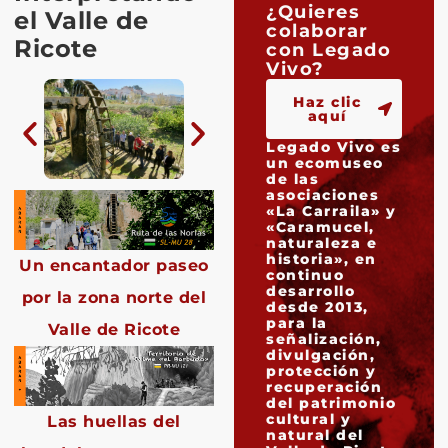
¿Quieres
el Valle de
colaborar
Ricote
con Legado
Vivo?
Haz clic
aquí
Legado Vivo es
un ecomuseo
de las
asociaciones
«La Carraila» y
«Caramucel,
naturaleza e
historia», en
Un encantador paseo
continuo
desarrollo
por la zona norte del
desde 2013,
para la
Valle de Ricote
señalización,
divulgación,
protección y
recuperación
del patrimonio
cultural y
Las huellas del
natural del